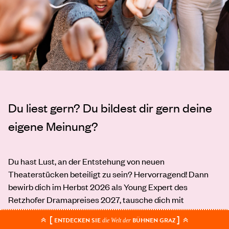
Du liest gern? Du bildest dir gern deine
eigene Meinung?
Du hast Lust, an der Entstehung von neuen
Theaterstücken beteiligt zu sein? Hervorragend! Dann
bewirb dich im Herbst 2026 als Young Expert des
Retzhofer Dramapreises 2027, tausche dich mit
Gleichgesinnten aus und begleite die Autor:innen als
[
]
ENTDECKEN SIE
BÜHNEN GRAZ
die Welt der
Mentor:in beim Schreiben ihrer (vielleicht preisgekrönten)