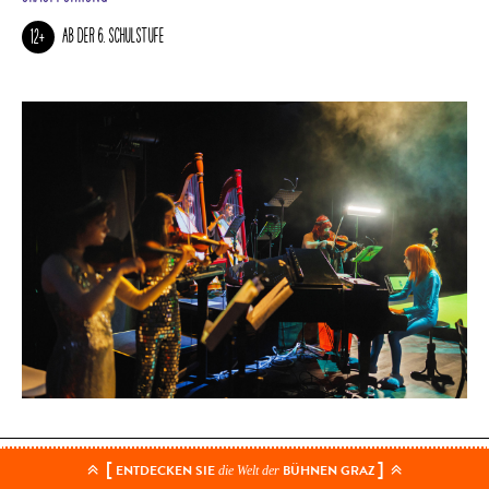
AB DER 6. SCHULSTUFE
12+
[
]
TEAM
ENTDECKEN SIE
BÜHNEN GRAZ
die Welt der