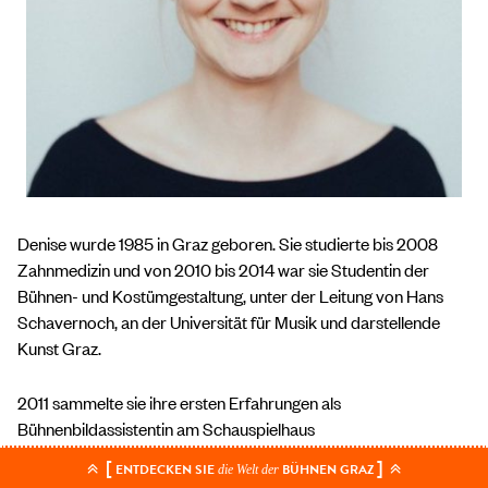
Denise wurde 1985 in Graz geboren. Sie studierte bis 2008
Zahnmedizin und von 2010 bis 2014 war sie Studentin der
Bühnen- und Kostümgestaltung, unter der Leitung von Hans
Schavernoch, an der Universität für Musik und darstellende
Kunst Graz.
2011 sammelte sie ihre ersten Erfahrungen als
Bühnenbildassistentin am Schauspielhaus
Graz („Verbrennungen“, „Hexenjagd“ und „Geister in Princeton“,
[
]
ENTDECKEN SIE
BÜHNEN GRAZ
die Welt der
Regie: Anna Badora), ebenfalls dort zeichnete sie sich 2012