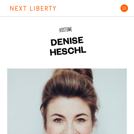
Skip
to
content
KOSTÜME
DENISE
HESCHL