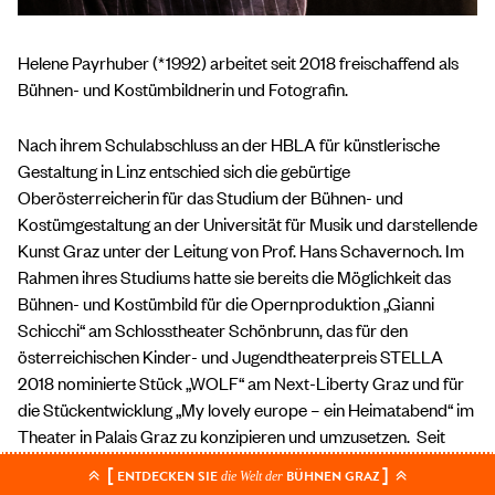
Helene Payrhuber (*1992) arbeitet seit 2018 freischaffend als
Bühnen- und Kostümbildnerin und Fotografin.
Nach ihrem Schulabschluss an der HBLA für künstlerische
Gestaltung in Linz entschied sich die gebürtige
Oberösterreicherin für das Studium der Bühnen- und
Kostümgestaltung an der Universität für Musik und darstellende
Kunst Graz unter der Leitung von Prof. Hans Schavernoch. Im
Rahmen ihres Studiums hatte sie bereits die Möglichkeit das
Bühnen- und Kostümbild für die Opernproduktion „Gianni
Schicchi“ am Schlosstheater Schönbrunn, das für den
österreichischen Kinder- und Jugendtheaterpreis STELLA
2018 nominierte Stück „WOLF“ am Next-Liberty Graz und für
die Stückentwicklung „My lovely europe – ein Heimatabend“ im
Theater in Palais Graz zu konzipieren und umzusetzen. Seit
ihrem Abschluss arbeitet Helene Payrhuber wiederholt mit
[
]
ENTDECKEN SIE
BÜHNEN GRAZ
die Welt der
Anna Marboe zusammen. Im Team realisierten sie Arbeiten für