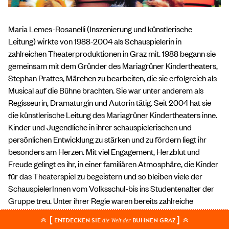
Maria Lemes-Rosanelli (Inszenierung und künstlerische
Leitung) wirkte von 1988-2004 als Schauspielerin in
zahlreichen Theaterproduktionen in Graz mit. 1988 begann sie
gemeinsam mit dem Gründer des Mariagrüner Kindertheaters,
Stephan Prattes, Märchen zu bearbeiten, die sie erfolgreich als
Musical auf die Bühne brachten. Sie war unter anderem als
Regisseurin, Dramaturgin und Autorin tätig. Seit 2004 hat sie
die künstlerische Leitung des Mariagrüner Kindertheaters inne.
Kinder und Jugendliche in ihrer schauspielerischen und
persönlichen Entwicklung zu stärken und zu fördern liegt ihr
besonders am Herzen. Mit viel Engagement, Herzblut und
Freude gelingt es ihr, in einer familiären Atmosphäre, die Kinder
für das Theaterspiel zu begeistern und so bleiben viele der
SchauspielerInnen vom Volksschul-bis ins Studentenalter der
Gruppe treu. Unter ihrer Regie waren bereits zahlreiche
Produktionen als Gastspiel im Next Liberty zu sehen: „Das
[
]
ENTDECKEN SIE
BÜHNEN GRAZ
die Welt der
Einhorn und der Zauberer“, „Die Meerjungfrau“, „Das