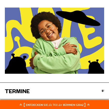
TERMINE
[
]
Sa. 16. Jan.
ENTDECKEN SIE
BÜHNEN GRAZ
die Welt der
TEAM
TICKETS