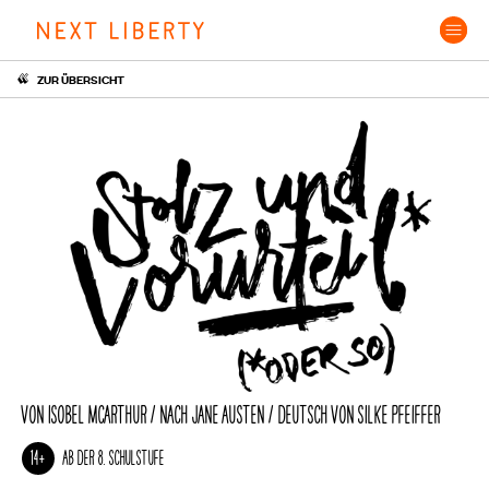
Skip
to
content
ZUR ÜBERSICHT
VON ISOBEL MCARTHUR / NACH JANE AUSTEN / DEUTSCH VON SILKE PFEIFFER
AB DER 8. SCHULSTUFE
14+