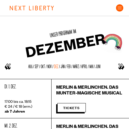
Skip
to
content
UNSER PROGRAMM IM
DEZEMBER
AUG
/
SEP
/
OKT
/
NOV
/
DEZ
/
JÄN
/
FEB
/
MÄRZ
/
APRIL
/
MAI
/
JUNI
DI. 1. DEZ.
MERLIN & MERLINCHEN. DAS
MUNTER-MAGISCHE MUSICAL
17:00 bis ca. 18:15
€ 24 / € 18 (erm.)
TICKETS
ab 7 Jahren
MI. 2. DEZ.
MERLIN & MERLINCHEN. DAS