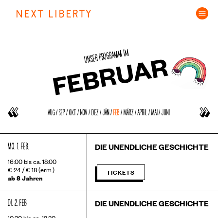
Skip
to
content
UNSER PROGRAMM IM
FEBRUAR
AUG
/
SEP
/
OKT
/
NOV
/
DEZ
/
JÄN
/
FEB
/
MÄRZ
/
APRIL
/
MAI
/
JUNI
MO. 1. FEB.
DIE UNENDLICHE GESCHICHTE
16:00 bis ca. 18:00
€ 24 / € 18 (erm.)
TICKETS
ab 8 Jahren
DI. 2. FEB.
DIE UNENDLICHE GESCHICHTE
10:30 bis ca. 12:30