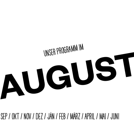
AUGUS
UNSER PROGRAMM IM
/
SEP
/
OKT
/
NOV
/
DEZ
/
JÄN
/
FEB
/
MÄRZ
/
APRIL
/
MAI
/
JUNI